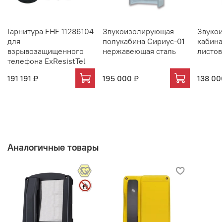
Гарнитура FHF 11286104
Звукоизолирующая
Звуко
для
полукабина Сириус-01
кабина
взрывозащищенного
нержавеющая сталь
листов
телефона ExResistTel
191 191 ₽
195 000 ₽
138 00
Аналогичные товары