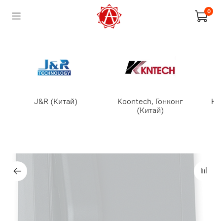
0
J&R (Китай)
Koontech, Гонконг
Кр
(Китай)