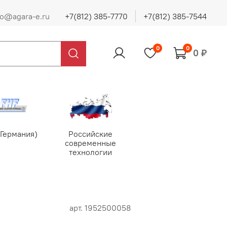
fo@agara-e.ru
+7(812) 385-7770
+7(812) 385-7544
0
0
0 ₽
(Германия)
Российские
современные
технологии
арт.
1952500058