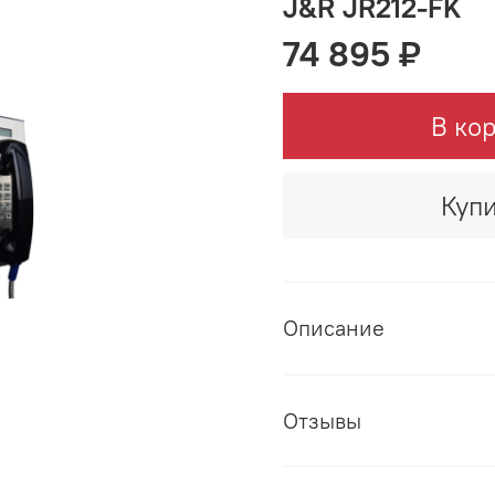
J&R JR212-FK
74 895 ₽
В ко
Купи
Описание
Отзывы