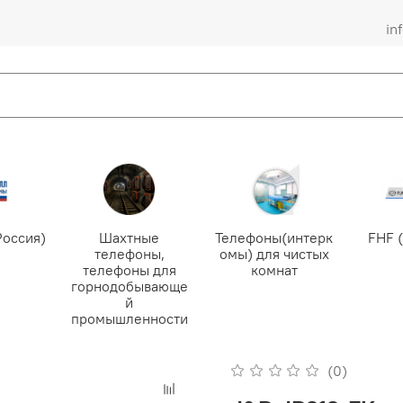
in
Россия)
Шахтные
Телефоны(интерк
FHF 
телефоны,
омы) для чистых
телефоны для
комнат
горнодобывающе
й
промышленности
(0)